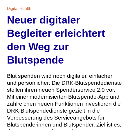
Themen
Digital Health
Neuer digitaler
Marketing
Magazin
Begleiter erleichtert
Branche
Aktuelle Ausgabe
Kontakt
den Weg zur
Studien
Ausgabenarchiv
Team
Blutspende
Digital Health
Abonnement
Werben
Blut spenden wird noch digitaler, einfacher
Personen
Über uns
und persönlicher: Die DRK-Blutspendedienste
stellen ihren neuen Spenderservice 2.0 vor.
Mit einer modernisierten Blutspende-App und
zahlreichen neuen Funktionen investieren die
DRK-Blutspendedienste gezielt in die
Verbesserung des Serviceangebots für
Blutspenderinnen und Blutspender. Ziel ist es,