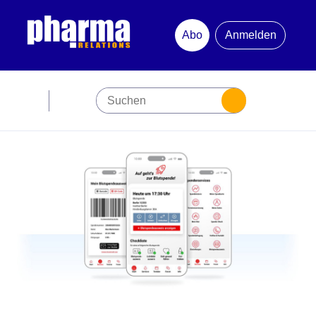
Abo
Anmelden
Abonnement
Startseite
Premiumpartner
Jubiläum
Newsletter
Mediadaten