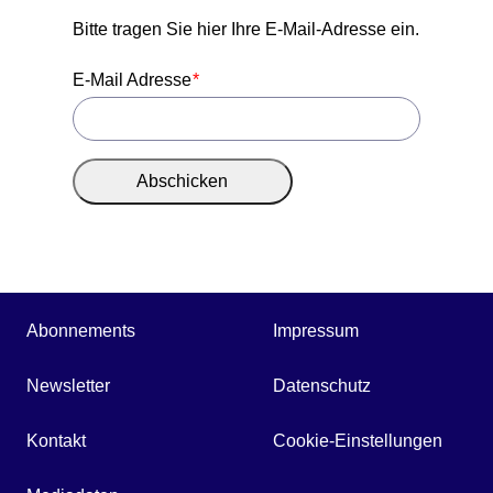
Themen
Bitte tragen Sie hier Ihre E-Mail-Adresse ein.
Marketing
Magazin
E-Mail Adresse
Branche
Aktuelle Ausgabe
Kontakt
Studien
Ausgabenarchiv
Team
Abschicken
Digital Health
Abonnement
Werben
Personen
Über uns
Abonnements
Impressum
Newsletter
Datenschutz
Kontakt
Cookie-Einstellungen