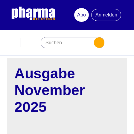
Abo
Anmelden
Abonnement
Startseite
Ausgabe
Premiumpartner
November
Jubiläum
2025
Newsletter
Mediadaten