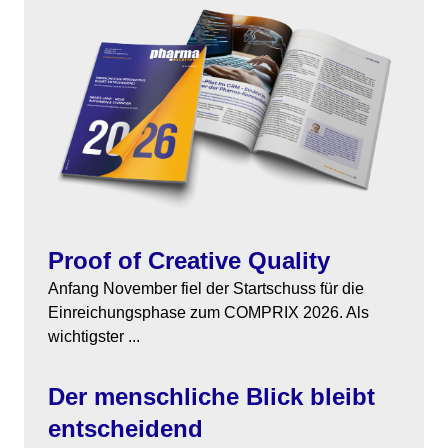
Themen
Marketing
Magazin
Branche
Aktuelle Ausgabe
Kontakt
Studien
Ausgabenarchiv
Team
Digital Health
Abonnement
Werben
Proof of Creative Quality
Personen
Über uns
Anfang November fiel der Startschuss für die
Einreichungsphase zum COMPRIX 2026. Als
wichtigster ...
Der menschliche Blick bleibt
entscheidend