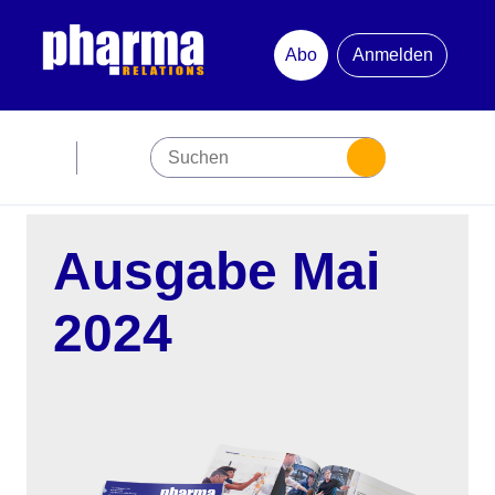
Abo
Anmelden
Abonnement
Startseite
Ausgabe Mai
Premiumpartner
2024
Jubiläum
Newsletter
Mediadaten