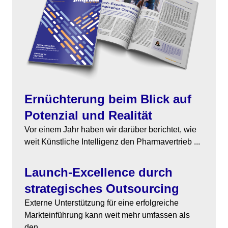
Themen
Marketing
Magazin
Branche
Aktuelle Ausgabe
Kontakt
Studien
Ausgabenarchiv
Team
Ernüchterung beim Blick auf
Digital Health
Abonnement
Werben
Potenzial und Realität
Vor einem Jahr haben wir darüber berichtet, wie
Personen
Über uns
weit Künstliche Intelligenz den Pharmavertrieb ...
Launch-Excellence durch
strategisches Outsourcing
Externe Unterstützung für eine erfolgreiche
Markteinführung kann weit mehr umfassen als
den ...