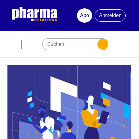
Abo
Anmelden
Abonnement
Startseite
Premiumpartner
Jubiläum
Newsletter
Mediadaten