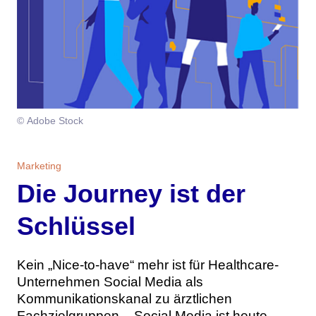
Themen
Marketing
Magazin
Branche
Aktuelle Ausgabe
Kontakt
Studien
Ausgabenarchiv
Team
© Adobe Stock
Digital Health
Abonnement
Werben
Marketing
Die Journey ist der
Personen
Über uns
Schlüssel
Kein „Nice-to-have“ mehr ist für Healthcare-
Unternehmen Social Media als
Kommunikationskanal zu ärztlichen
Fachzielgruppen – Social Media ist heute