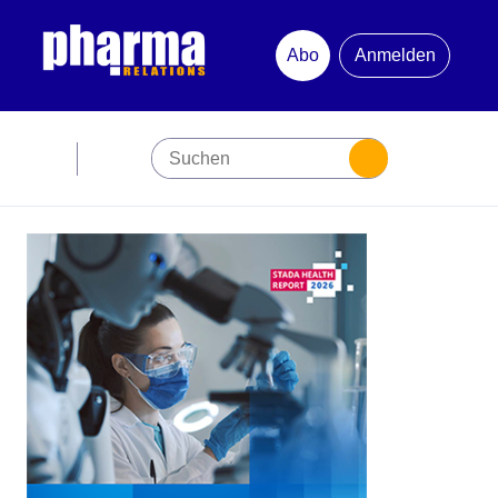
Abo
Anmelden
Abonnement
Startseite
Premiumpartner
Jubiläum
Newsletter
Mediadaten