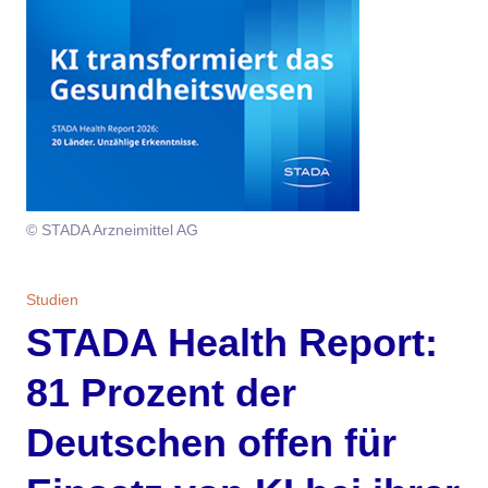
Themen
Marketing
Magazin
Branche
Aktuelle Ausgabe
Kontakt
Studien
Ausgabenarchiv
Team
© STADA Arzneimittel AG
Digital Health
Abonnement
Werben
Personen
Über uns
Studien
STADA Health Report:
81 Prozent der
Deutschen offen für