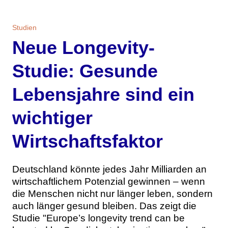
Themen
Studien
Marketing
Magazin
Neue Longevity-
Branche
Aktuelle Ausgabe
Kontakt
Studie: Gesunde
Studien
Ausgabenarchiv
Team
Lebensjahre sind ein
Digital Health
Abonnement
Werben
wichtiger
Personen
Über uns
Wirtschaftsfaktor
Deutschland könnte jedes Jahr Milliarden an
wirtschaftlichem Potenzial gewinnen – wenn
die Menschen nicht nur länger leben, sondern
auch länger gesund bleiben. Das zeigt die
Studie "Europe’s longevity trend can be