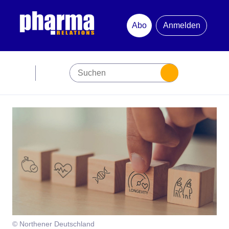
Abo
Anmelden
Abonnement
Startseite
Premiumpartner
Jubiläum
Newsletter
Mediadaten
© Northener Deutschland