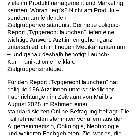
viele im Produktmanagement und Marketing
Themen
kennen. Woran liegt’s? Nicht am Produkt –
sondern am fehlenden
Marketing
Magazin
Zielgruppenverständnis. Der neue coliquio-
Report „Typgerecht launchen“ liefert eine
Branche
Aktuelle Ausgabe
Kontakt
wichtige Antwort: Ärzt:innen gehen ganz
unterschiedlich mit neuen Medikamenten um
Studien
Ausgabenarchiv
Team
– und genau deshalb benötigt Launch-
Kommunikation eine klare
Digital Health
Abonnement
Werben
Zielgruppenstrategie.
Personen
Über uns
Für den Report „Typgerecht launchen“ hat
coliquio 156 Ärzt:innen unterschiedlicher
Fachrichtungen im Zeitraum von Mai bis
August 2025 im Rahmen einer
standardisierten Online-Befragung befragt. Die
Teilnehmenden stammten vor allem aus der
Allgemeinmedizin, Onkologie, Nephrologie
und weiteren Fachgebieten. Ziel war es, die