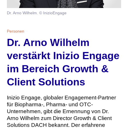
Themen
Dr. Arno Wilhelm. © InizioEngage
Marketing
Magazin
Personen
Branche
Aktuelle Ausgabe
Kontakt
Dr. Arno Wilhelm
Studien
Ausgabenarchiv
Team
verstärkt Inizio Engage
Digital Health
Abonnement
Werben
im Bereich Growth &
Personen
Über uns
Client Solutions
Inizio Engage, globaler Engagement-Partner
für Biopharma-, Pharma- und OTC-
Unternehmen, gibt die Ernennung von Dr.
Arno Wilhelm zum Director Growth & Client
Solutions DACH bekannt. Der erfahrene