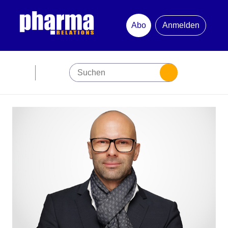
Abo
Anmelden
Abonnement
Startseite
Premiumpartner
Jubiläum
Newsletter
Mediadaten