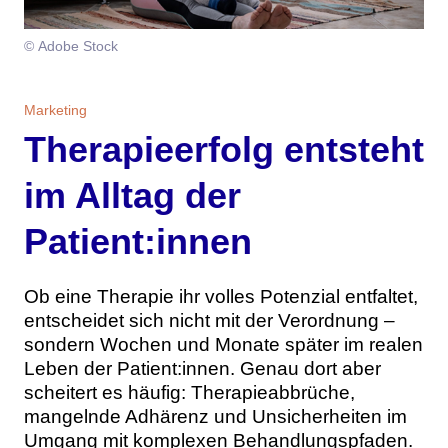
Themen
© Adobe Stock
Marketing
Magazin
Marketing
Branche
Aktuelle Ausgabe
Kontakt
Therapieerfolg entsteht
Studien
Ausgabenarchiv
Team
im Alltag der
Digital Health
Abonnement
Werben
Patient:innen
Personen
Über uns
Ob eine Therapie ihr volles Potenzial entfaltet,
entscheidet sich nicht mit der Verordnung –
sondern Wochen und Monate später im realen
Leben der Patient:innen. Genau dort aber
scheitert es häufig: Therapieabbrüche,
mangelnde Adhärenz und Unsicherheiten im
Umgang mit komplexen Behandlungspfaden.