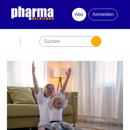
Abo
Anmelden
Abonnement
Startseite
Premiumpartner
Jubiläum
Newsletter
Mediadaten