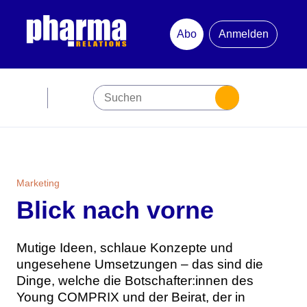
Abo
Anmelden
Abonnement
Startseite
Premiumpartner
Marketing
Blick nach vorne
Jubiläum
Newsletter
Mutige Ideen, schlaue Konzepte und
ungesehene Umsetzungen – das sind die
Dinge, welche die Botschafter:innen des
Mediadaten
Young COMPRIX und der Beirat, der in