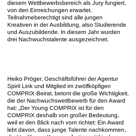
diesem Wettbewerbsbereich als Jury fungiert,
Themen
von den Einreichungen erwartet.
Teilnahmeberechtigt sind alle jungen
Marketing
Magazin
Kreativen in der Ausbildung, also Studierende
und Auszubildende. In diesem Jahr wurden
Branche
Aktuelle Ausgabe
Kontakt
drei Nachwuchstalente ausgezeichnet.
Studien
Ausgabenarchiv
Team
Digital Health
Abonnement
Werben
Heiko Pröger, Geschäftsführer der Agentur
Personen
Über uns
Spirit Link und Mitglied im zwölfköpfigen
COMPRIX-Beirat, betont die große Wichtigkeit,
die der Nachwuchswettbewerb für den Award
hat: „Der Young COMPRIX ist für den
COMPRIX deshalb von großer Bedeutung,
weil er den Blick nach vorn richtet: Ein Award
lebt davon, dass junge Talente nachkommen,