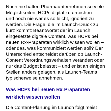
Themen
Noch nie hatten Pharmaunternehmen so viele
Möglichkeiten, HCPs digital zu erreichen –
Marketing
Magazin
und noch nie war es so leicht, ignoriert zu
werden. Die Frage, die im Launch-Druck zu
Branche
Aktuelle Ausgabe
Kontakt
kurz kommt: Beantwortet der im Launch
eingesetzte digitale Content, was HCPs bei
Studien
Ausgabenarchiv
Team
neuen Rx-Präparaten wirklich wissen wollen –
oder das, was kommuniziert werden soll? Der
Digital Health
Abonnement
Werben
Unterschied entscheidet darüber, ob Launch-
Content Verordnungsverhalten verändert oder
Personen
Über uns
nur das Budget belastet – und er ist an einigen
Stellen anders gelagert, als Launch-Teams
typischerweise annehmen.
Was HCPs bei neuen Rx-Präparaten
wirklich wissen wollen
Die Content-Planung im Launch folgt meist