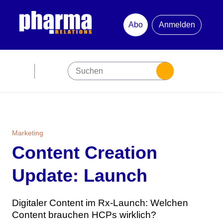
Abo
Anmelden
Abonnement
Startseite
Premiumpartner
Marketing
Content Creation
Jubiläum
Update: Launch
Newsletter
Digitaler Content im Rx-Launch: Welchen
Mediadaten
Content brauchen HCPs wirklich?