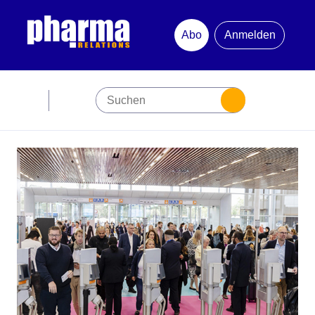
Abo
Anmelden
Abonnement
Startseite
Premiumpartner
Jubiläum
Newsletter
Mediadaten