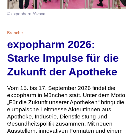
Themen
© expopharm/Avoxa
Marketing
Magazin
Branche
Branche
Aktuelle Ausgabe
Kontakt
expopharm 2026:
Studien
Ausgabenarchiv
Team
Starke Impulse für die
Digital Health
Abonnement
Werben
Zukunft der Apotheke
Personen
Über uns
Vom 15. bis 17. September 2026 findet die
expopharm in München statt. Unter dem Motto
„Für die Zukunft unserer Apotheken“ bringt die
europäische Leitmesse Akteur:innen aus
Apotheke, Industrie, Dienstleistung und
Gesundheitspolitik zusammen. Mit neuen
Ausstellern, innovativen Formaten und einem