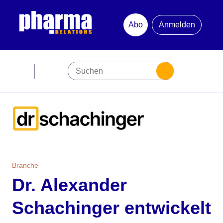
Abo
Anmelden
Abonnement
Startseite
Premiumpartner
Jubiläum
Branche
Newsletter
Dr. Alexander
Schachinger entwickelt
Mediadaten