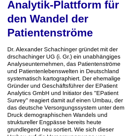
Analytik-Plattform für
Themen
den Wandel der
Marketing
Magazin
Patientenströme
Branche
Aktuelle Ausgabe
Kontakt
Dr. Alexander Schachinger gründet mit der
Studien
Ausgabenarchiv
Team
drschachinger UG (i. Gr.) ein unabhängiges
Analyseunternehmen, das Patientenströme
Digital Health
Abonnement
Werben
und Patientenlebenswelten in Deutschland
systematisch kartographiert. Der ehemalige
Personen
Über uns
Gründer und Geschäftsführer der EPatient
Analytics GmbH und Initiator des "EPatient
Survey" reagiert damit auf einen Umbau, der
das deutsche Versorgungssystem unter dem
Druck demographischen Wandels und
struktureller Engpässe bereits heute
grundlegend neu sortiert. Wie sich dieser