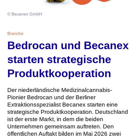
Themen
© Becanex GmbH
Marketing
Magazin
Branche
Branche
Aktuelle Ausgabe
Kontakt
Bedrocan und Becanex
Studien
Ausgabenarchiv
Team
starten strategische
Digital Health
Abonnement
Werben
Produktkooperation
Personen
Über uns
Der niederländische Medizinalcannabis-
Pionier Bedrocan und der Berliner
Extraktionsspezialist Becanex starten eine
strategische Produktkooperation. Deutschland
ist der erste Markt, in dem die beiden
Unternehmen gemeinsam auftreten. Den
öffentlichen Auftakt bilden im Mai 2026 zwei