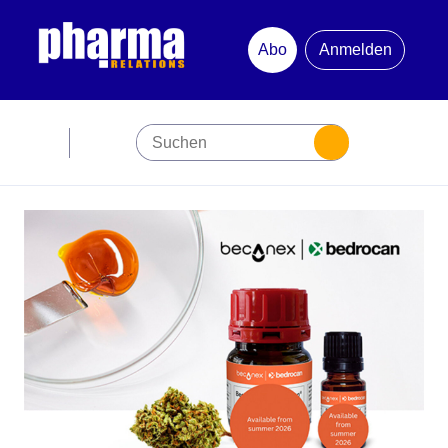
Abo
Anmelden
Abonnement
Startseite
Premiumpartner
Jubiläum
Newsletter
Mediadaten